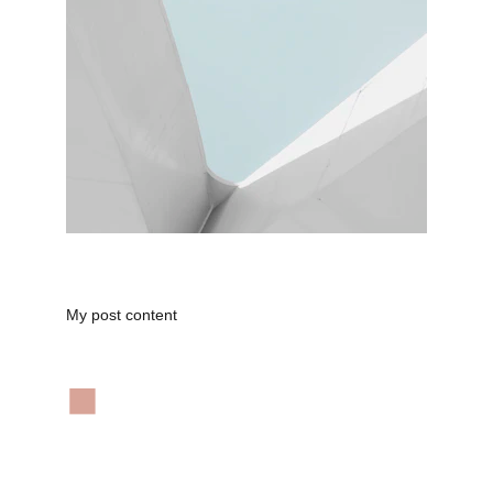
My post content
◼︎
CITQ: 298339