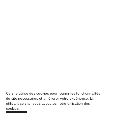
certification d'enregistrement 
valide jusqu'au: 
30-09-2026
Réservez
Localisation
Commodités
Termes et conditions
Ce site utilise des cookies pour fournir les fonctionnalités
de site nécessaires et améliorer votre expérience. En
utilisant ce site, vous acceptez notre utilisation des
cookies.